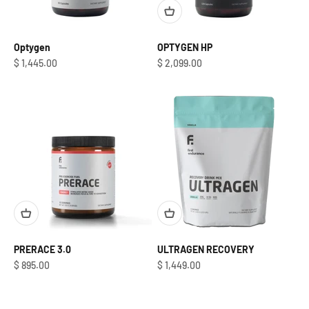
Optygen
OPTYGEN HP
Precio de oferta
Precio de oferta
$ 1,445.00
$ 2,099.00
PRERACE 3.0
ULTRAGEN RECOVERY
Precio de oferta
Precio de oferta
$ 895.00
$ 1,449.00