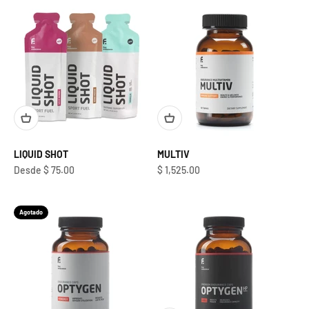
LIQUID SHOT
MULTIV
Precio de oferta
Precio de oferta
Desde $ 75.00
$ 1,525.00
Agotado