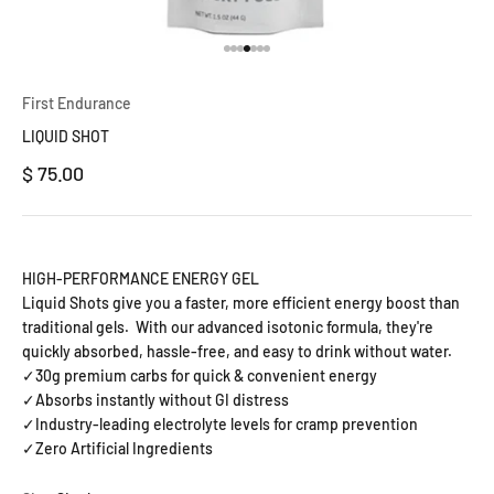
Ir al artículo 1
Ir al artículo 2
Ir al artículo 3
Ir al artículo 4
Ir al artículo 5
Ir al artículo 6
Ir al artículo 7
First Endurance
LIQUID SHOT
Precio de oferta
$ 75.00
HIGH-PERFORMANCE ENERGY GEL
Liquid Shots give you a faster, more efficient energy boost than
traditional gels. With our advanced isotonic formula, they're
quickly absorbed, hassle-free, and easy to drink without water.
✓30g premium carbs for quick & convenient energy
✓Absorbs instantly without GI distress
✓Industry-leading electrolyte levels for cramp prevention
✓Zero Artificial Ingredients