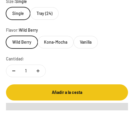
Size:
Single
Single
Tray (24)
Flavor:
Wild Berry
Wild Berry
Kona-Mocha
Vanilla
Cantidad:
Añadir a la cesta